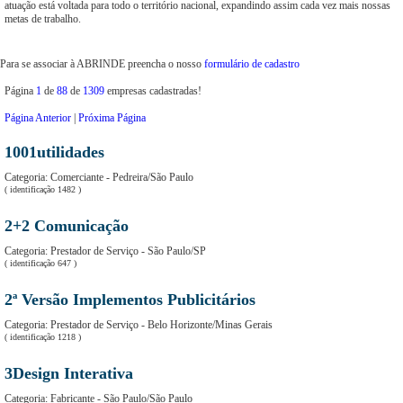
atuação está voltada para todo o território nacional, expandindo assim cada vez mais nossas
metas de trabalho.
Para se associar à ABRINDE preencha o nosso
formulário de cadastro
Página
1
de
88
de
1309
empresas cadastradas!
Página Anterior
|
Próxima Página
1001utilidades
Categoria
: Comerciante - Pedreira/São Paulo
( identificação 1482 )
2+2 Comunicação
Categoria
: Prestador de Serviço - São Paulo/SP
( identificação 647 )
2ª Versão Implementos Publicitários
Categoria
: Prestador de Serviço - Belo Horizonte/Minas Gerais
( identificação 1218 )
3Design Interativa
Categoria
: Fabricante - São Paulo/São Paulo