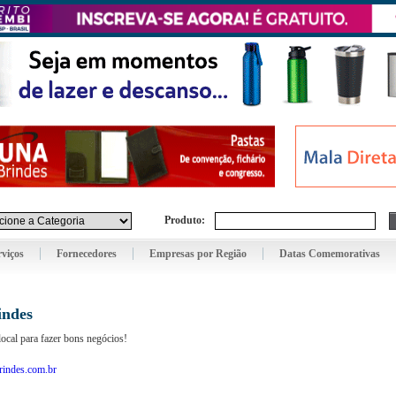
Produto:
rviços
Fornecedores
Empresas por Região
Datas Comemorativas
indes
ocal para fazer bons negócios!
rindes.com.br